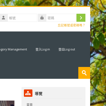
帳
號
登
密
忘記帳號或密碼嗎？
碼
入
ory Management
登入Log in
登出Log out
搜
尋
送
課
出
程
跳過導覽區塊
導覽
首頁