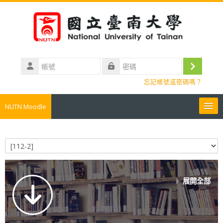
跳至主內容
帳
號
登
密
忘記帳號或密碼嗎？
碼
入
NUTN Moodle
我的成績My Grades
課程類別
個人資訊Personal information
展開全部
搜尋課程Search course
所有課程All courses