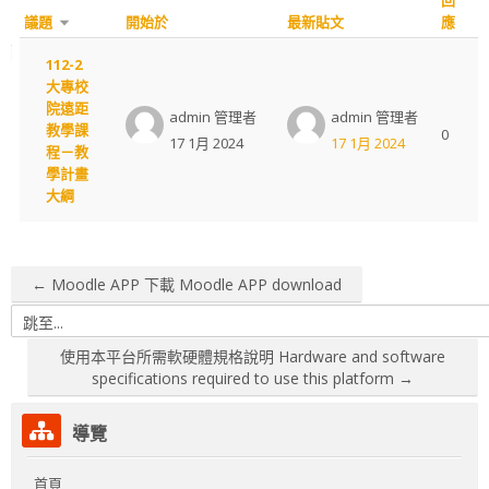
回
議題
開始於
最新貼文
應
類別管理Catogory Management
List of discussions. Showing 1 of 1 d
112-2
登入Log in
大專校
院遠距
admin 管理者
admin 管理者
教學課
0
登出Log out
17 1月 2024
17 1月 2024
程－教
學計畫
大綱
正體中文 ‎(zh_tw)‎
搜
尋
送
課
← Moodle APP 下載 Moodle APP download
出
程
跳至...
使用本平台所需軟硬體規格說明 Hardware and software
specifications required to use this platform →
跳過導覽區塊
導覽
首頁