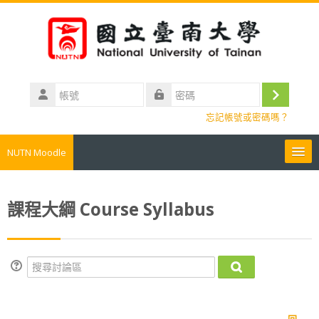
跳至主內容
帳
號
登
密
忘記帳號或密碼嗎？
碼
入
NUTN Moodle
我的成績My Grades
課程大綱 Course Syllabus
個人資訊Personal information
搜尋課程Search course
搜尋討論區
搜尋討論區
所有課程All courses